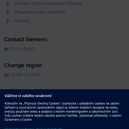
Siemens Digital Industries Software
Případové studie zákazníků
Novinky
Contact Siemens
Get in Touch
Change region
Global | English
Follow our global channels
siemens.com Global Website
© 2026 Siemens