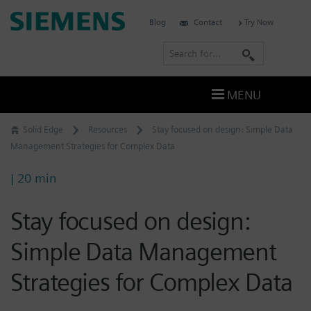
Skip
Siemens
Blog
Contact
Try Now
to
Software
content
S
e
a
MENU
r
c
Solid Edge
Resources
Stay focused on design: Simple Data
h
Management Strategies for Complex Data
| 20 min
Stay focused on design:
Simple Data Management
Strategies for Complex Data