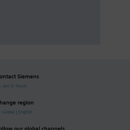
ontact Siemens
Get in Touch
hange region
Global | English
ollow our global channels