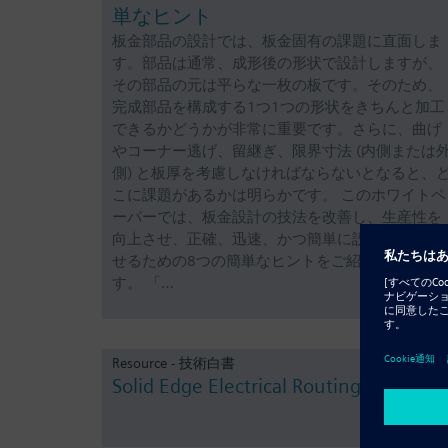
単なヒント
板金部品の設計では、板金固有の課題に直面しま
す。部品は通常、成形後の形状で設計しますが、
その部品の元は平らな一枚の板です。そのため、
完成部品を構成する1つ1つの形状をきちんと加工
できるかどうかが非常に重要です。さらに、曲げ
やコーナー逃げ、留継ぎ、限界寸法 (内側または
側) と板厚を考慮しなければならないとなると、
こに課題があるかは明らかです。 このホワイトペ
ーパーでは、板金設計の技法を改善し、生産性を
向上させ、正確、迅速、かつ簡単に設計を完成さ
せるための8つの簡単なヒントをご紹介していま
す。 「…
Resource - 技術白書
Solid Edge Electrical Routing