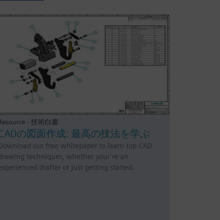
Resource - 技術白書
CADの図面作成: 最高の技法を学ぶ
Download our free whitepaper to learn top CAD
drawing techniques, whether your’re an
experienced drafter or just getting started.