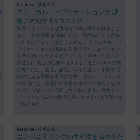
Resource - 技術白書
の
テクニカル・パブリケーションの 課
題に対処する3つの方法
製品ドキュメントは迅速な作成が求められるとと
もに、製品情報を明確に伝え、製品を正しく反映
したものでなくてはなりません。 テクニカル・パ
ブリケーションの課題に対処するソリューション
基準を満たしたドキュメントをより早く作成する
方法とは 製品の性能を引き出し、ビジネスを成功
に導くには、製造、設置、保守の正しい手順を明
極
確に伝える手段が不可欠です。 技術ドキュメント
の作成には、高品質の文書を速やかに発行しなけ
ればならないという難しさがあります。品質とス
ピードという2つの目標を両立させるのは至難の業
であるもの…
Resource - 技術白書
エンジニアリングの生産性を高めるた