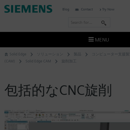
Skip
Siemens
Blog
Contact
Try Now
to
Software
content
S
e
a
MENU
r
c
Solid Edge
ソリューション
製品
コンピューター支援製
h
(CAM)
Solid Edge CAM
旋削加工
包括的なCNC旋削