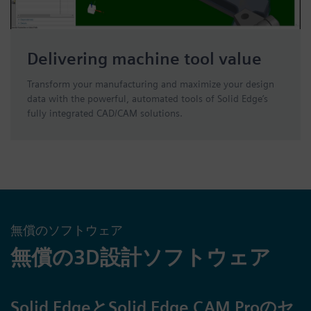
Delivering machine tool value
Transform your manufacturing and maximize your design
data with the powerful, automated tools of Solid Edge’s
fully integrated CAD/CAM solutions.
無償のソフトウェア
無償の3D設計ソフトウェア
Solid EdgeとSolid Edge CAM Proのセ