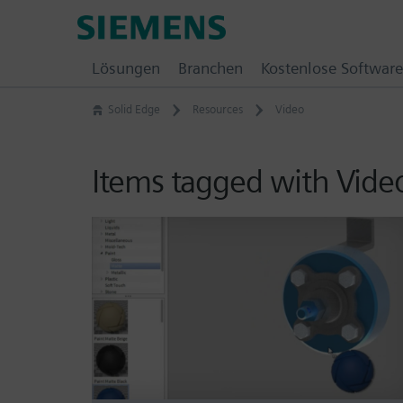
Skip
Siemens
to
Software
content
Lösungen
Branchen
Kostenlose Software
Solid Edge
Resources
Video
Items tagged with Vide