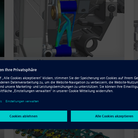
Resource - Video
Siemens ST10-Portfolio