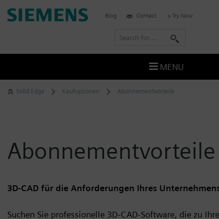
Skip
Siemens
Blog
Contact
Try Now
to
Software
content
S
e
a
MENU
r
c
Solid Edge
Kaufoptionen
Abonnementvorteile
h
Abonnementvorteile
3D-CAD für die Anforderungen Ihres Unternehmen
Suchen Sie professionelle 3D-CAD-Software, die zu Ih