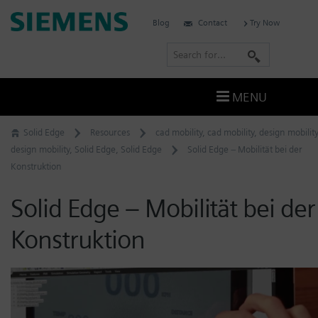
Skip
Siemens
Blog
Contact
Try Now
to
Software
content
S
e
a
MENU
r
c
Solid Edge
Resources
cad mobility
,
cad mobility
,
design mobility
h
design mobility
,
Solid Edge
,
Solid Edge
Solid Edge – Mobilität bei der
Konstruktion
Solid Edge – Mobilität bei der
Konstruktion