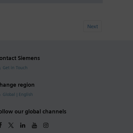
Next
ontact Siemens
Get in Touch
hange region
Global | English
ollow our global channels