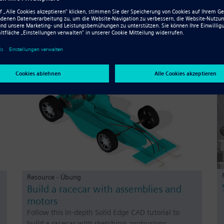
Resource - Übung
Build a racecar with assemblies and
motors
Follow this in-depth Solid Edge CAD tutorial to
build a racecar with sketching, protrusions,