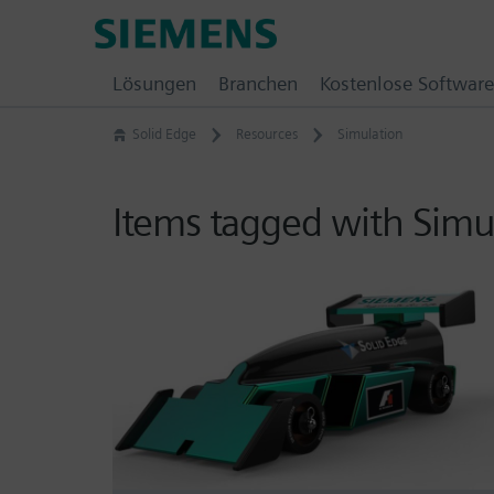
Skip
Siemens
to
Software
content
Lösungen
Branchen
Kostenlose Software
Solid Edge
Resources
Simulation
Items tagged with Simu