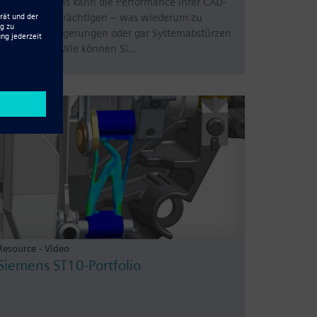
Baugruppe. Das kann die Performance Ihrer CAD-
Lösung beeinträchtigen – was wiederum zu
lästigen Verzögerungen oder gar Systemabstürzen
führen kann. Wie können Si…
Resource - Video
Siemens ST10-Portfolio