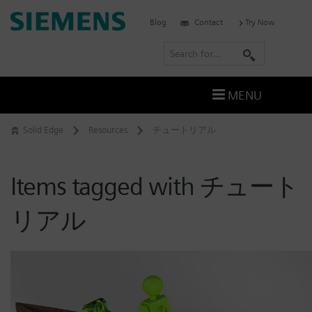
Skip
Siemens
Blog
Contact
Try Now
to
Software
content
S
e
a
MENU
r
c
Solid Edge
Resources
チュートリアル
h
Items tagged with チュート
リアル