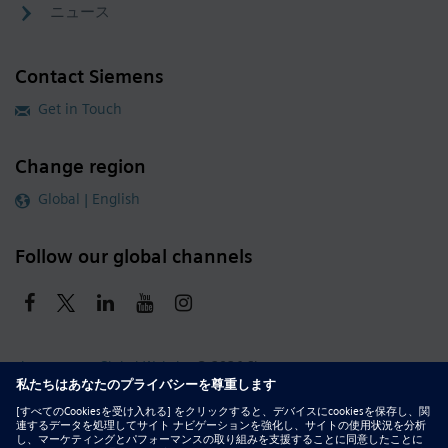
ニュース
Contact Siemens
Get in Touch
Change region
Global | English
Follow our global channels
siemens.com Global Website
© 2026 Siemens
Whistleblowing
Corporate Information
DMCA
Privacy Notice
Terms of Use