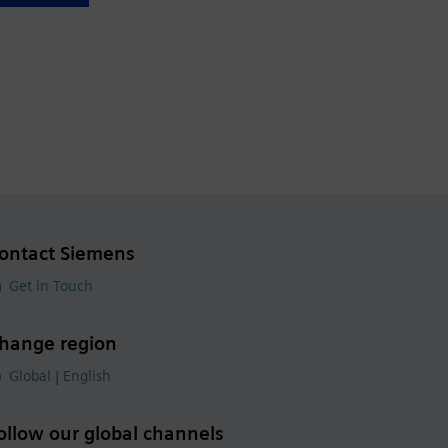
ontact Siemens
Get in Touch
hange region
Global | English
ollow our global channels