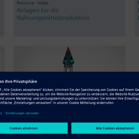
Resource - Video
Anlagen für die
Nahrungsmittelproduktion
Resource - Übung
Create a rocket with advanced CAD
design
Learn the advanced CAD design principles with our