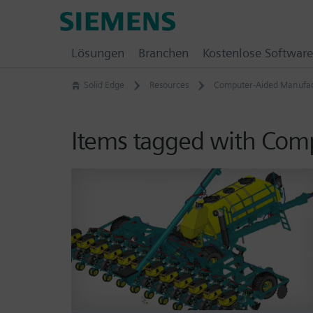
Skip
Siemens
to
Software
content
Lösungen
Branchen
Kostenlose Software
Solid Edge
Resources
Computer-Aided Manufac
Items tagged with Com