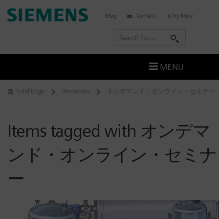
Skip
Siemens
Blog
Contact
Try Now
to
Software
content
S
e
a
MENU
r
c
Solid Edge
Resources
オンデマンド・オンライン・セミナー
h
Items tagged with オンデマ
ンド・オンライン・セミナ
ー