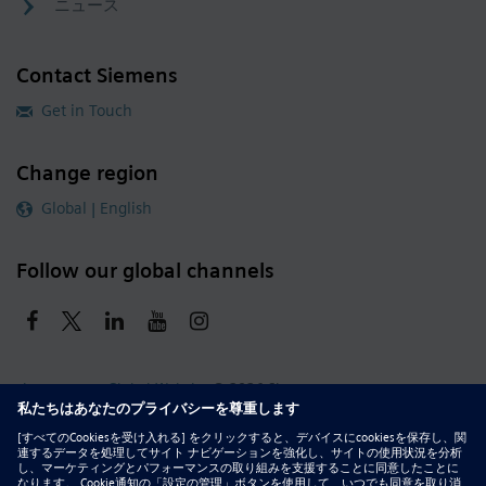
ニュース
Contact Siemens
Get in Touch
Change region
Global | English
Follow our global channels
siemens.com Global Website
© 2026 Siemens
Whistleblowing
Corporate Information
DMCA
Privacy Notice
Terms of Use