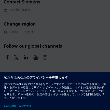
Contact Siemens
Get in Touch
Change region
Global | English
Follow our global channels
siemens.com Global Website
© 2026 Siemens
Whistleblowing
Corporate Information
DMCA
Privacy Notice
Terms of Use
Digital ID
Report Piracy