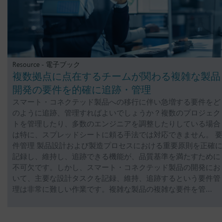
Resource - 電子ブック
複数拠点に点在するチームが関わる複雑な製品
開発の要件を的確に追跡・管理
スマート・コネクテッド製品への移行に伴い急増する要件をど
のように追跡、管理すればよいでしょうか？複数のプロジェク
トを管理したり、多数のエンジニアを調整したりしている場合
は特に、スプレッドシートに頼る手法では対応できません。 
件管理 製品設計および製造プロセスにおける重要原則を正確
記録し、維持し、追跡できる機能が、品質基準を満たすために
不可欠です。しかし、スマート・コネクテッド製品の開発にお
いて、主要な設計タスクを記録、維持、追跡するという要件管
理は非常に難しい作業です。複雑な製品の複雑な要件を管…