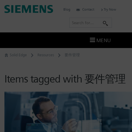
Skip
Siemens
Blog
Contact
Try Now
to
Software
content
S
e
a
MENU
r
c
Solid Edge
Resources
要件管理
h
Items tagged with 要件管理