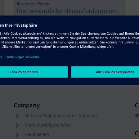
Resource - Ebook
Drei wesentliche Herausforderungen
bei der Modellierung komplexer
Baugruppen angehen
Wie gehen Sie komplexe
Montageherausforderungen an, um immer
komplexere Produktdesigns zu liefern? Laden Sie
noch heute das E-Book zur erweiterten
Baugruppenmodellierung herunter.
Company
C
Siemens Digital Industries Software
Kundenerfolgsberichte
C
Neuigkeiten