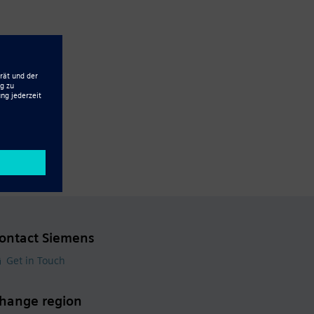
ontact Siemens
Get in Touch
hange region