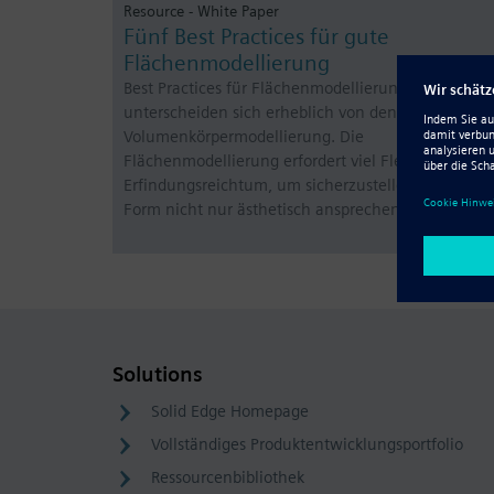
Resource - White Paper
Fünf Best Practices für gute
Flächenmodellierung
Best Practices für Flächenmodellierung
unterscheiden sich erheblich von denen für
Volumenkörpermodellierung. Die
Flächenmodellierung erfordert viel Flexibilität und
Erfindungsreichtum, um sicherzustellen, dass die
Form nicht nur ästhetisch ansprechend…
Solutions
Solid Edge Homepage
Vollständiges Produktentwicklungsportfolio
Ressourcenbibliothek