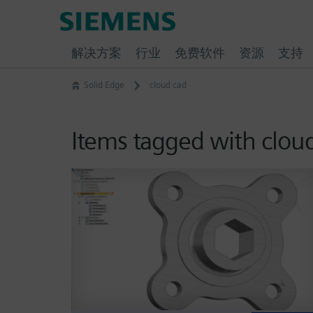
Skip
Siemens
to
Software
content
解决方案
行业
免费软件
资源
支持
Solid Edge
cloud cad
Items tagged with clou