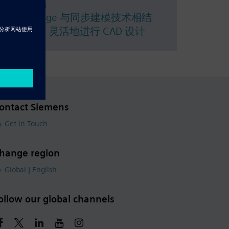
Resource - 视频
将 Solid Edge 与同步建模技术相结
合，快速、灵活地进行 CAD 设计
ontact Siemens
Get in Touch
hange region
Global | English
ollow our global channels