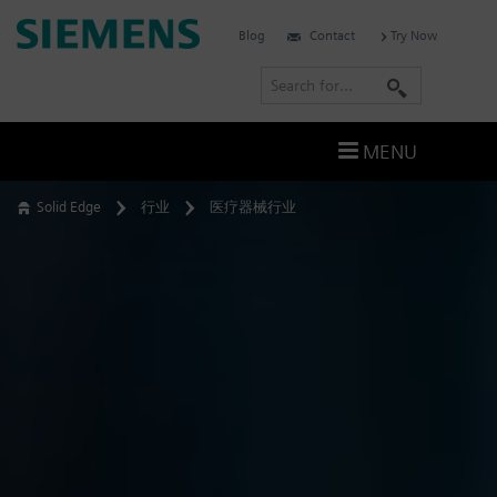
Skip
Siemens
Blog
Contact
Try Now
to
Software
content
S
e
a
MENU
r
c
Solid Edge
行业
医疗器械行业
h