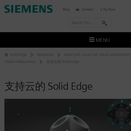
Skip
Siemens
Blog
Contact
Try Now
to
Software
content
S
e
a
MENU
r
c
Solid Edge
Resources
cloud cad
,
cloud cad
,
cloud collaboration
h
cloud collaboration
支持云的 Solid Edge
支持云的 Solid Edge