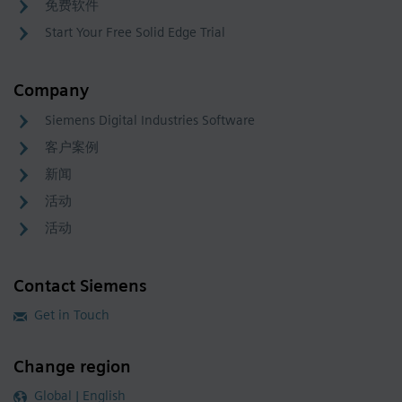
免费软件
Start Your Free Solid Edge Trial
Company
Siemens Digital Industries Software
客户案例
新闻
活动
活动
Contact Siemens
Get in Touch
Change region
Global | English