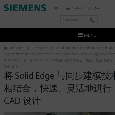
Skip
Siemens
Blog
Contact
Try Now
to
Software
content
S
e
a
MENU
r
c
Solid Edge
Resources
cloud cad
,
cloud cad
,
flexible cad
,
flexibl
h
cad
,
synchronous cad
,
synchronous cad
,
synchronous technology
,
synchron
technology
将 Solid Edge 与同步建模技术相结合，快速、灵活地进行
CAD 设计
将 Solid Edge 与同步建模技
相结合，快速、灵活地进行
CAD 设计