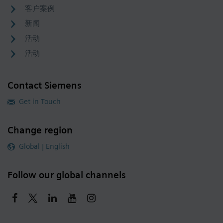
客户案例
新闻
活动
活动
Contact Siemens
Get in Touch
Change region
Global | English
Follow our global channels