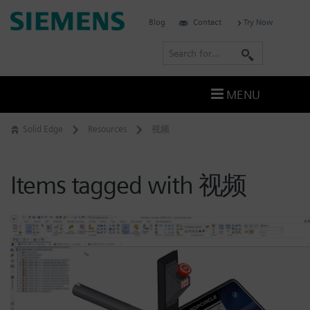
Skip
Siemens
Blog
Contact
Try Now
to
Software
content
S
e
a
MENU
r
c
Solid Edge
Resources
视频
h
Items tagged with 视频