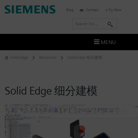
Skip
Siemens
Blog
Contact
Try Now
to
Software
content
S
e
a
MENU
r
c
Solid Edge
Resources
Solid Edge 细分建模
h
Solid Edge 细分建模