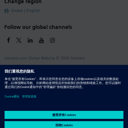
Change region
Global | English
Follow our global channels
siemens.com Global Website
© 2026 Siemens
Whistleblowing
Corporate Information
DMCA
Privacy Notice
Terms of Use
Digital ID
Report Piracy