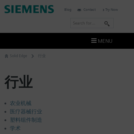
Skip
Siemens
Blog
Contact
Try Now
to
Software
content
S
e
a
MENU
r
c
Solid Edge
行业
h
行业
农业机械
医疗器械行业
塑料组件制造
学术