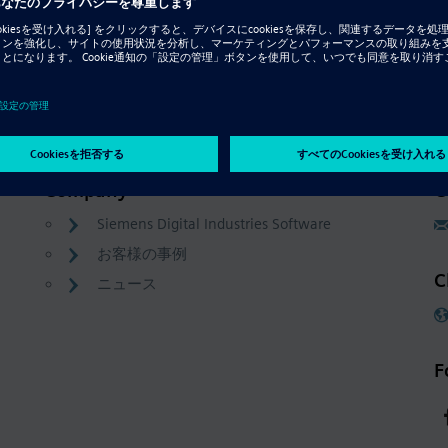
Company
C
Siemens Digital Industries Software
お客様の事例
C
ニュース
F