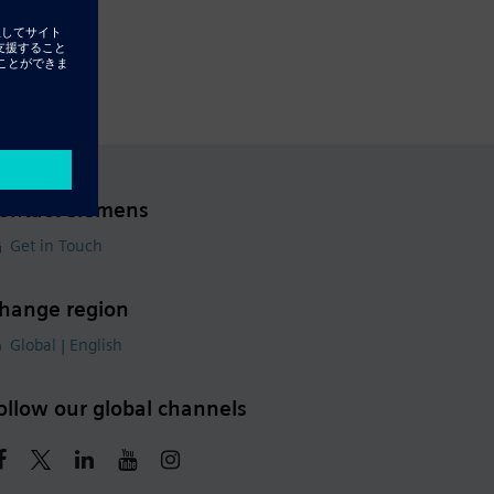
ontact Siemens
Get in Touch
hange region
Global | English
ollow our global channels