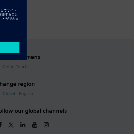
ontact Siemens
Get in Touch
hange region
Global | English
ollow our global channels