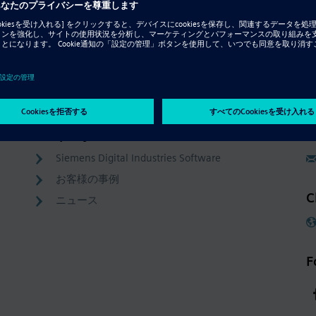
Resource - ビデオ
CAM Express
Company
C
Siemens Digital Industries Software
お客様の事例
C
ニュース
F