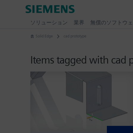
Skip
Siemens
to
Software
content
ソリューション
業界
無償のソフトウェ
Solid Edge
cad prototype
Items tagged with cad 