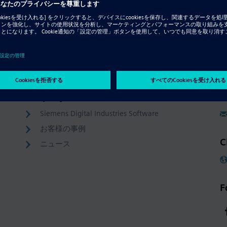
Company
C
Siemens Digital Industries Software
お客様の事例
C
ニュース
F