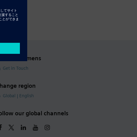
ontact Siemens
Get in Touch
hange region
Global | English
ollow our global channels