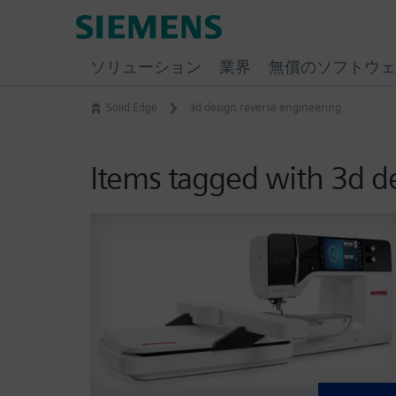
Skip
Siemens
to
Software
content
ソリューション
業界
無償のソフトウェ
Solid Edge
3d design reverse engineering
Items tagged with 3d d