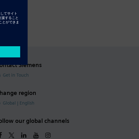
ontact Siemens
Get in Touch
hange region
Global | English
ollow our global channels