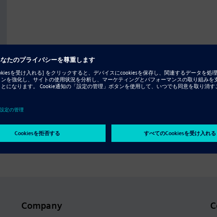
く
Company
C