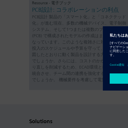
Resource - 電子ブック
PCB設計: コラボレーションの利点
PCB設計 製品の「スマート化」と「コネクテッド
化」が進む現在、多数の機械デバイス、電子制御
システム、そして1つまたは複数のプリント基板
(PCB) で構成されたモデルの作成はますます難し
なっています。このような複雑さに対応し、市場
投入のスケジュールや予算を守って、初回から意
図したとおりに動く製品を設計する方法はあるの
でしょうか。さらには、コストのかかる設計のや
り直しを削減するため、ECAD環境とMCAD環境を
統合させ、チーム間の連携を強化することは可能
でしょうか。 機械要件を考慮して電気設計のレ…
Solutions