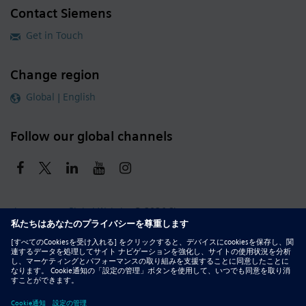
Contact Siemens
Get in Touch
Change region
Global | English
Follow our global channels
siemens.com Global Website
© 2026 Siemens
Whistleblowing
Corporate Information
DMCA
Privacy Notice
Terms of Use
Digital ID
Report Piracy