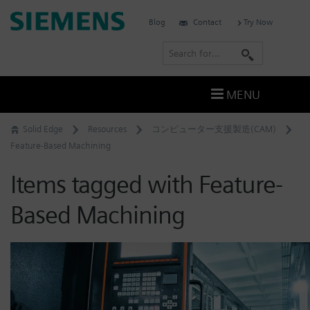
Skip
Siemens
Blog
Contact
Try Now
to
Software
content
S
e
a
MENU
r
c
Solid Edge
Resources
コンピューター支援製造(CAM)
h
Feature-Based Machining
Items tagged with Feature-
Based Machining