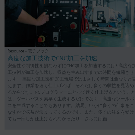
Resource - 電子ブック
高度な加工技術でCNC加工を加速
安全性や制御性を損なわずにCNC加工を加速するには? 高度な
工技術が加工を加速し、収益を生み出すまでの時間を短縮させ
ます。 高度な加工技術 加工現場ではまさしく時間は金なりと
えます。作業を速く仕上げれば、それだけ多くの収益を見込め
るからです。NCプログラマーにとって速く仕上げるというこ
は、ツールパスを素早く生成するだけでなく、高速なツールパ
スを生成することでもあります。結局、いかに多くの仕事をこ
なすかで収益が決まってくるのです。また、多くの注文を受け
ても一部しか仕上げられなかったり、さらには顧…