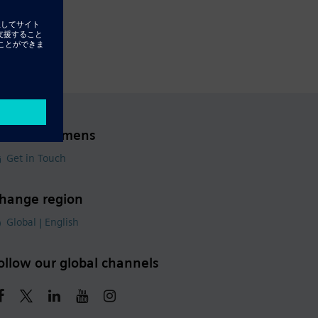
ontact Siemens
Get in Touch
hange region
Global | English
ollow our global channels