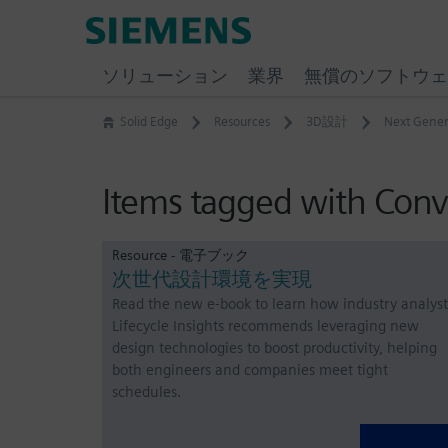
Skip
Siemens
to
Software
content
ソリューション
業界
無償のソフトウェ
Solid Edge
Resources
3D設計
Next Gener
Items tagged with Con
Resource - 電子ブック
次世代設計環境を実現
Read the new e-book to learn how industry analyst
Lifecycle Insights recommends leveraging new
design technologies to boost productivity, helping
both engineers and companies meet tight
schedules.