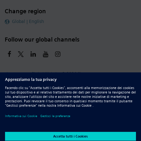
Change region
Global | English
Follow our global channels
siemens.com Global Website
© 2026 Siemens
Whistleblowing
Corporate Information
DMCA
Privacy Notice
Terms of Use
Digital ID
Report Piracy