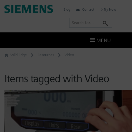
Skip
Siemens
Blog
Contact
Try Now
to
Software
content
S
e
a
MENU
r
c
Solid Edge
Resources
Video
h
Items tagged with Video