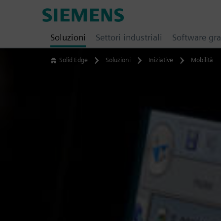
Skip
Siemens
to
Software
content
Soluzioni
Settori industriali
Software gra
Solid Edge
Soluzioni
Iniziative
Mobilità