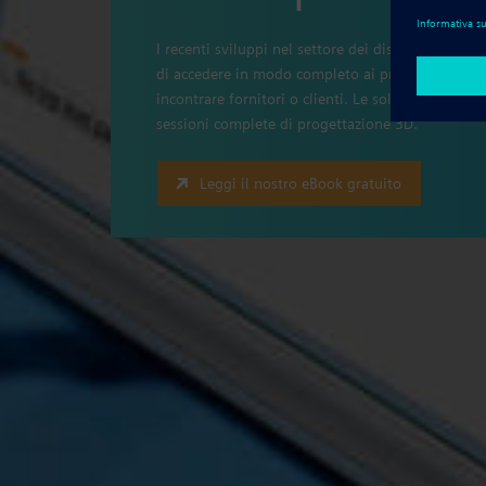
I recenti sviluppi nel settore dei dispositivi ta
di accedere in modo completo ai progetti mentre 
incontrare fornitori o clienti. Le soluzioni dispon
sessioni complete di progettazione 3D.
Leggi il nostro eBook gratuito