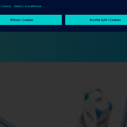
blet comportano grandi vantaggi per i progettisti che hanno bisogno
sono in ufficio, si trovano in officina o stanno viaggiando per
ibili spaziano dalla visualizzazione tramite dispositivi mobili a