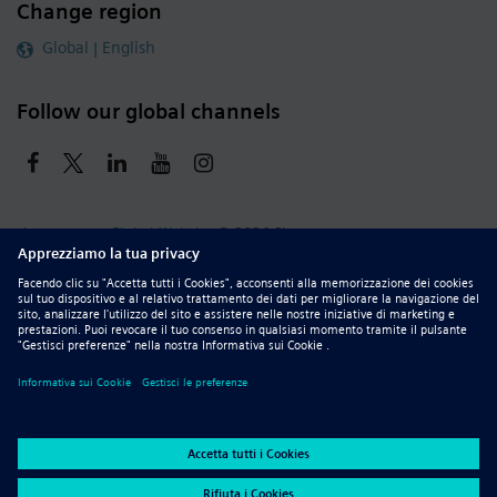
Change region
Global | English
Follow our global channels
siemens.com Global Website
© 2026 Siemens
Whistleblowing
Corporate Information
DMCA
Privacy Notice
Terms of Use
Digital ID
Report Piracy