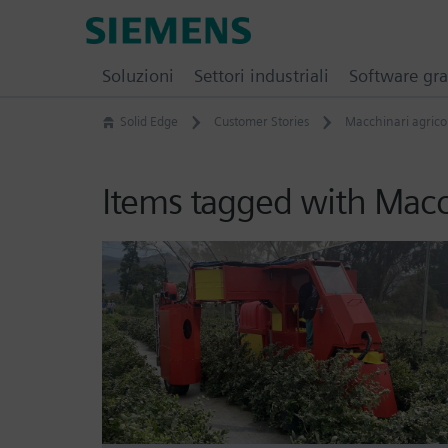
Skip
Siemens
to
Software
content
Soluzioni
Settori industriali
Software gra
Solid Edge
Customer Stories
Macchinari agricol
Items tagged with Macch