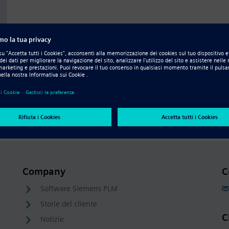
n
Company
C
Software Siemens PLM
Storie del cliente
C
Notizie