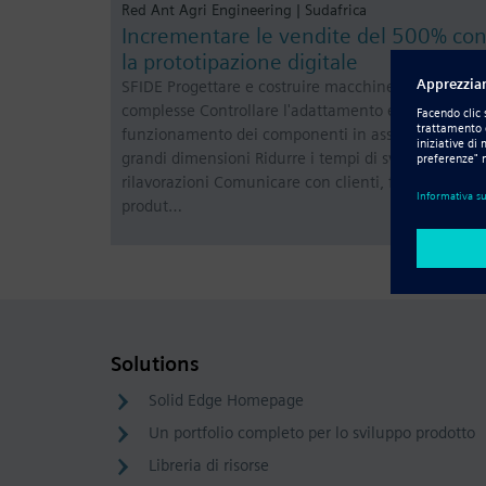
Red Ant Agri Engineering | Sudafrica
Incrementare le vendite del 500% co
la prototipazione digitale
SFIDE Progettare e costruire macchine sempre più
complesse Controllare l'adattamento e il
funzionamento dei componenti in assiemi di
grandi dimensioni Ridurre i tempi di sviluppo e le
rilavorazioni Comunicare con clienti, fornitori e
produt…
Solutions
Solid Edge Homepage
Un portfolio completo per lo sviluppo prodotto
Libreria di risorse