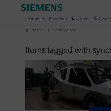
Skip
Siemens
to
Software
content
Lösungen
Branchen
Kostenlose Software
Solid Edge
synchronous cad
Items tagged with syn