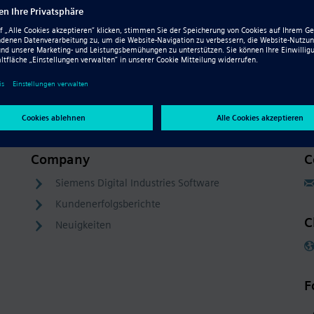
Resource - Video
Teil mit Synchronous Technology
konstruieren
Company
C
Siemens Digital Industries Software
Kundenerfolgsberichte
C
Neuigkeiten
F