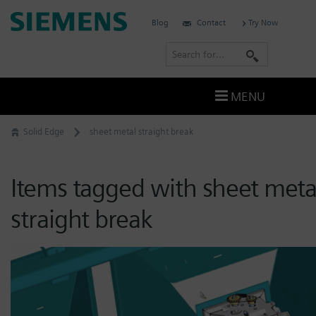
Skip
Siemens
Blog
Contact
Try Now
to
Software
content
S
e
a
MENU
r
c
Solid Edge
sheet metal straight break
h
Items tagged with sheet meta
straight break