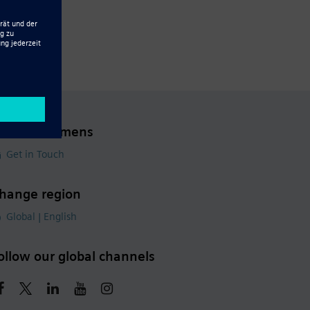
ontact Siemens
Get in Touch
hange region
Global | English
ollow our global channels