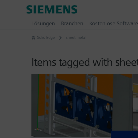
Skip
Siemens
to
Software
content
Lösungen
Branchen
Kostenlose Software
Solid Edge
sheet metal
Items tagged with shee