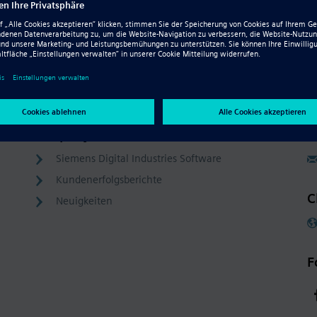
Company
C
Siemens Digital Industries Software
Kundenerfolgsberichte
C
Neuigkeiten
F