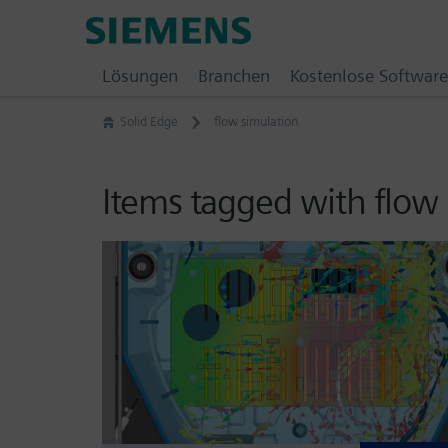
Skip
Siemens
to
Software
content
Lösungen
Branchen
Kostenlose Software
Solid Edge
flow simulation
Items tagged with flow