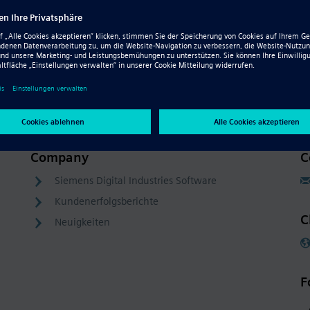
Resource - Video
CFD in Solid Edge mit FlowEFD
Company
C
Siemens Digital Industries Software
Kundenerfolgsberichte
C
Neuigkeiten
F