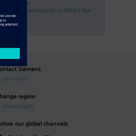
Resource - Video
Strömungssimulation in Solid Edge
ontact Siemens
Get in Touch
hange region
Global | English
ollow our global channels