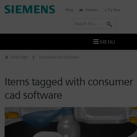
Skip
Siemens
Blog
Contact
Try Now
to
Software
content
S
e
a
MENU
r
c
Solid Edge
consumer cad software
h
Items tagged with consumer
cad software