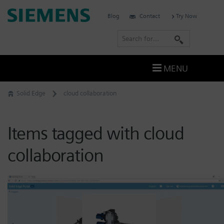
Skip
Siemens
Blog
Contact
Try Now
to
Software
content
S
e
a
MENU
r
c
Solid Edge
cloud collaboration
h
Items tagged with cloud
collaboration