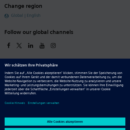
Change region
Global | English
Follow our global channels
siemens.com Global Website
© 2026 Siemens
Whistleblowing
Corporate Information
DMCA
Privacy Notice
Terms of Use
Digital ID
Report Piracy