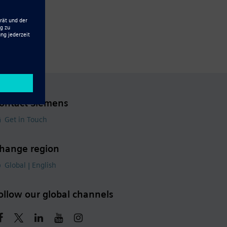
ontact Siemens
Get in Touch
hange region
Global | English
ollow our global channels