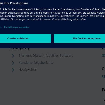
Company
C
Siemens Digital Industries Software
Kundenerfolgsberichte
C
Neuigkeiten
F