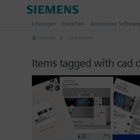
Skip
Siemens
to
Software
content
Lösungen
Branchen
Kostenlose Software
Solid Edge
cad documents
Items tagged with cad