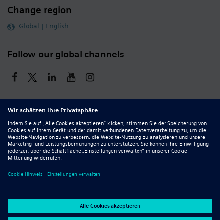
Change region
Global | English
Follow our global channels
siemens.com Global Website
© 2026 Siemens
Whistleblowing
Corporate Information
DMCA
Privacy Notice
Terms of Use
Digital ID
Report Piracy