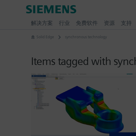
Skip
Siemens
to
Software
content
解决方案
行业
免费软件
资源
支持
Solid Edge
synchronous technology
Items tagged with syn