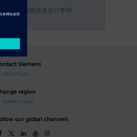
Resource - 视频
使用同步建模技术设计零件
ontact Siemens
Get in Touch
hange region
Global | English
ollow our global channels