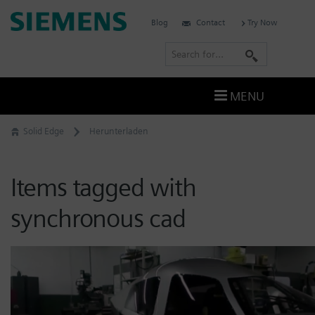
Skip
Siemens
Blog
Contact
Try Now
to
Software
content
S
e
a
MENU
r
c
Solid Edge
Herunterladen
h
Items tagged with
synchronous cad