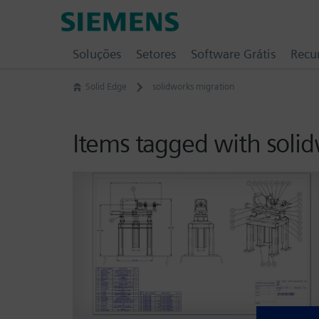
Skip
Siemens
to
Software
content
Soluções
Setores
Software Grátis
Recu
Solid Edge
solidworks migration
Items tagged with soli