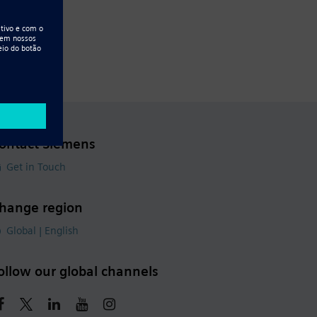
ontact Siemens
Get in Touch
hange region
Global | English
ollow our global channels