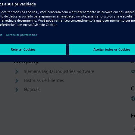
Company
C
Siemens Digital Industries Software
Histórias de Clientes
C
Notícias
F