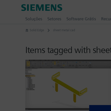
Skip
Siemens
to
Software
content
Soluções
Setores
Software Grátis
Recu
Solid Edge
sheet metal cad
Items tagged with shee