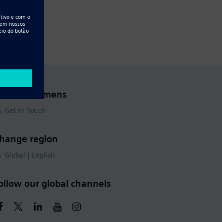
ontact Siemens
Get in Touch
hange region
Global | English
ollow our global channels