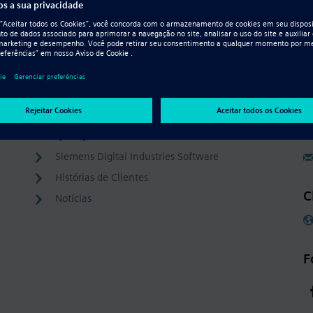
Resource - Vídeo
Quebra Reta de Chapa Metálica
Company
C
Siemens Digital Industries Software
Histórias de Clientes
C
Notícias
F