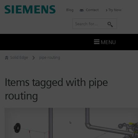
Skip
Siemens
Blog
Contact
Try Now
to
Software
content
S
e
a
MENU
r
c
Solid Edge
pipe routing
h
Items tagged with pipe
routing