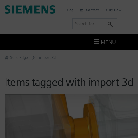
Skip
Siemens
Blog
Contact
Try Now
to
Software
content
S
e
a
MENU
r
c
Solid Edge
import 3d
h
Items tagged with import 3d