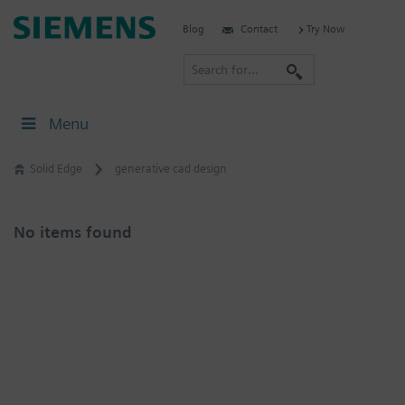
Skip
Siemens
Blog
Contact
Try Now
to
Software
content
S
e
a
Menu
r
c
Solid Edge
generative cad design
h
No items found