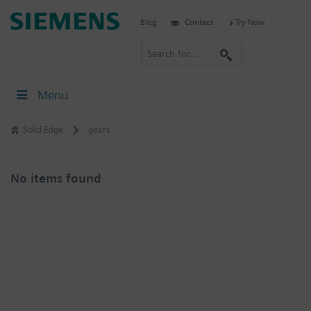
Skip
Siemens
Blog
Contact
Try Now
to
Software
content
S
e
a
Menu
r
c
Solid Edge
gears
h
No items found