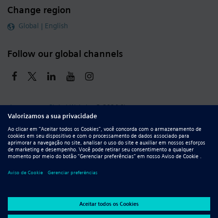
Change region
Global | English
Follow our global channels
siemens.com Global Website
© 2026 Siemens
Whistleblowing
Corporate Information
DMCA
Privacy Notice
Terms of Use
Digital ID
Report Piracy