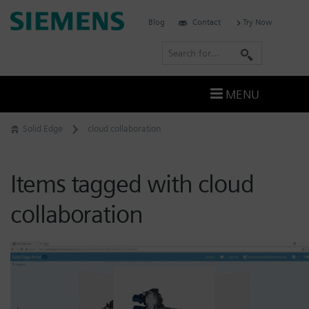
Skip
Siemens
Blog
Contact
Try Now
to
Software
content
S
e
a
MENU
r
c
Solid Edge
cloud collaboration
h
Items tagged with cloud
collaboration