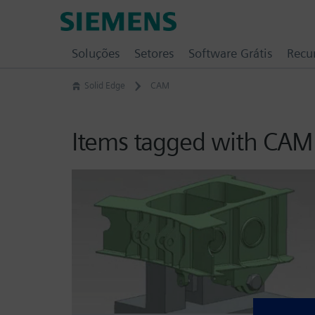
Skip
Siemens
to
Software
content
Soluções
Setores
Software Grátis
Recu
Solid Edge
CAM
Items tagged with CAM