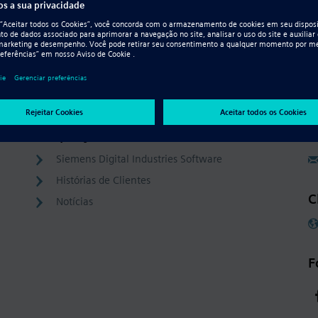
Resource - Vídeo
CAM Express
Company
C
Siemens Digital Industries Software
Histórias de Clientes
C
Notícias
F