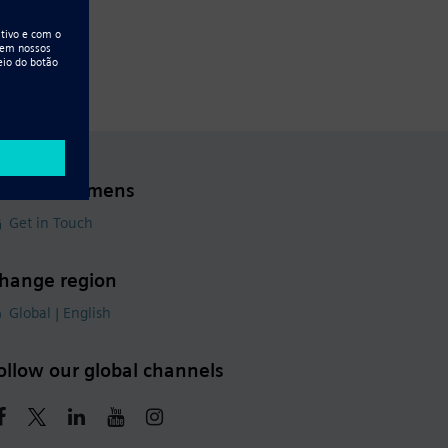
ontact Siemens
Get in Touch
hange region
Global | English
ollow our global channels