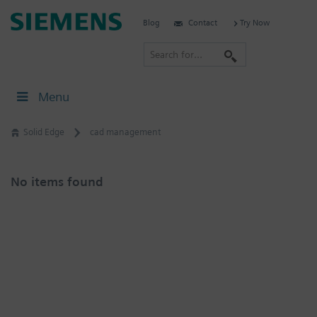
Skip
Siemens
Blog
Contact
Try Now
to
Software
content
S
e
a
Menu
r
c
Solid Edge
cad management
h
No items found